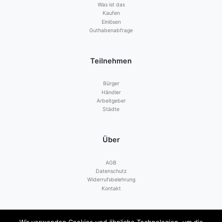
Was ist das
Kaufen
Einlösen
Guthabenabfrage
Teilnehmen
Bürger
Händler
Arbeitgeber
Städte
Über
AGB
Datenschutz
Widerrufsbelehrung
Kontakt
Zahlen mit