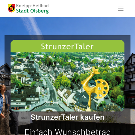
Skip
to
content
StrunzerTaler kaufen
Einfach Wunschbetrag