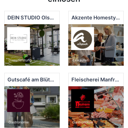
DEIN STUDIO Olsberg
Akzente Homestyle, Hair u. Wellness GmbH
Dienstleistung
Einkaufen
Gutscafé am Blütengarten
Fleischerei Manfred Neumann
Gastronomie
Gastronomie