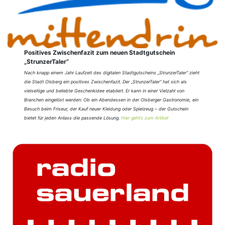
Positives Zwischenfazit zum neuen Stadtgutschein
„StrunzerTaler“
Nach knapp einem Jahr Laufzeit des digitalen Stadtgutscheins „StrunzerTaler“ zieht
die Stadt Olsberg ein positives Zwischenfazit. Der „StrunzerTaler“ hat sich als
vielseitige und beliebte Geschenkidee etabliert. Er kann in einer Vielzahl von
Branchen eingelöst werden: Ob ein Abendessen in der Olsberger Gastronomie, ein
Besuch beim Friseur, der Kauf neuer Kleidung oder Spielzeug – der Gutschein
bietet für jeden Anlass die passende Lösung.
Hier geht’s zum Artikel