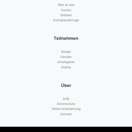
Was ist das
Kaufen
Einlösen
Guthabenabfrage
Teilnehmen
Bürger
Händler
Arbeitgeber
Städte
Über
AGB
Datenschutz
Widerrufsbelehrung
Kontakt