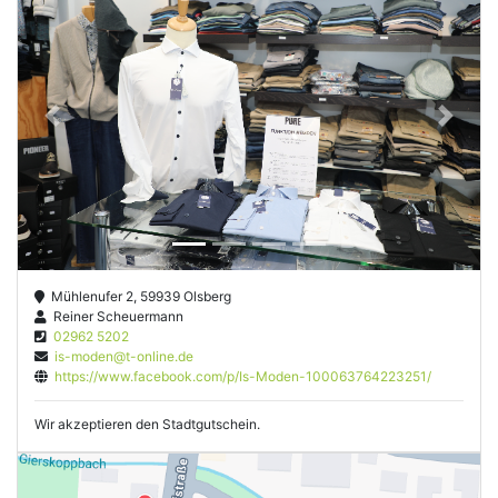
Previous
Next
Mühlenufer 2, 59939 Olsberg
Reiner Scheuermann
02962 5202
is-moden@t-online.de
https://www.facebook.com/p/Is-Moden-100063764223251/
Wir akzeptieren den Stadtgutschein.