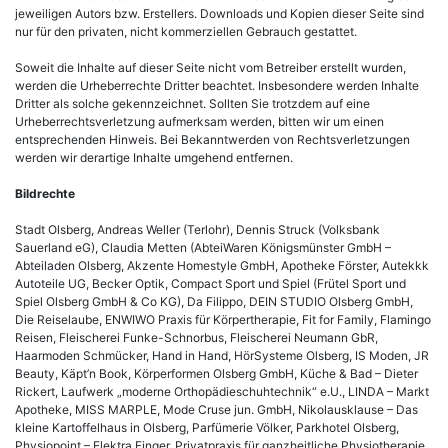
jeweiligen Autors bzw. Erstellers. Downloads und Kopien dieser Seite sind
nur für den privaten, nicht kommerziellen Gebrauch gestattet.
Soweit die Inhalte auf dieser Seite nicht vom Betreiber erstellt wurden,
werden die Urheberrechte Dritter beachtet. Insbesondere werden Inhalte
Dritter als solche gekennzeichnet. Sollten Sie trotzdem auf eine
Urheberrechtsverletzung aufmerksam werden, bitten wir um einen
entsprechenden Hinweis. Bei Bekanntwerden von Rechtsverletzungen
werden wir derartige Inhalte umgehend entfernen.
Bildrechte
Stadt Olsberg, Andreas Weller (Terlohr), Dennis Struck (Volksbank
Sauerland eG), Claudia Metten (AbteiWaren Königsmünster GmbH –
Abteiladen Olsberg, Akzente Homestyle GmbH, Apotheke Förster, Autekkk
Autoteile UG, Becker Optik, Compact Sport und Spiel (Frütel Sport und
Spiel Olsberg GmbH & Co KG), Da Filippo, DEIN STUDIO Olsberg GmbH,
Die Reiselaube, ENWIWO Praxis für Körpertherapie, Fit for Family, Flamingo
Reisen, Fleischerei Funke-Schnorbus, Fleischerei Neumann GbR,
Haarmoden Schmücker, Hand in Hand, HörSysteme Olsberg, IS Moden, JR
Beauty, Käpt’n Book, Körperformen Olsberg GmbH, Küche & Bad – Dieter
Rickert, Laufwerk „moderne Orthopädieschuhtechnik“ e.U., LINDA – Markt
Apotheke, MISS MARPLE, Mode Cruse jun. GmbH, Nikolausklause – Das
kleine Kartoffelhaus in Olsberg, Parfümerie Völker, Parkhotel Olsberg,
Physiopoint – Elektra Finger, Privatpraxis für ganzheitliche Physiotherapie,