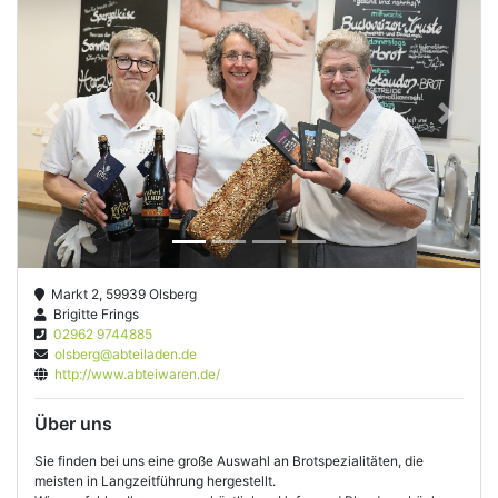
Previous
Next
Markt 2, 59939 Olsberg
Brigitte Frings
02962 9744885
olsberg@abteiladen.de
http://www.abteiwaren.de/
Über uns
Sie finden bei uns eine große Auswahl an Brotspezialitäten, die
meisten in Langzeitführung hergestellt.