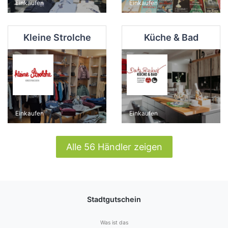
Einkaufen
Einkaufen
Kleine Strolche
Küche & Bad
Einkaufen
Einkaufen
Alle 56 Händler zeigen
Stadtgutschein
Was ist das