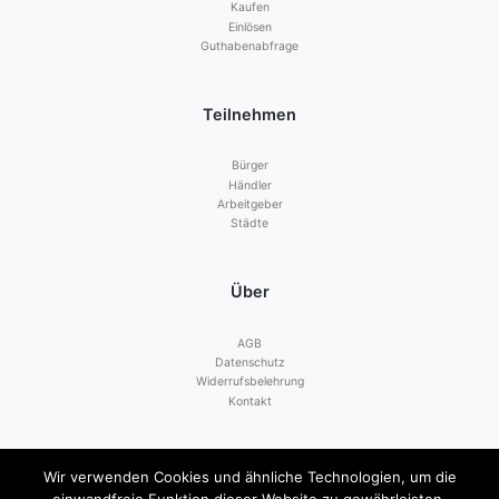
Kaufen
Einlösen
Guthabenabfrage
Teilnehmen
Bürger
Händler
Arbeitgeber
Städte
Über
AGB
Datenschutz
Widerrufsbelehrung
Kontakt
Zahlen mit
Wir verwenden Cookies und ähnliche Technologien, um die