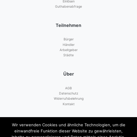
Einlösen
Guthabenabfrage
Teilnehmen
Bürger
Händler
Arbeitgeber
Städte
Über
AGB
Datenschutz
Widerrufsbelehrung
Kontakt
Zahlen mit
Wir verwenden Cookies und ähnliche Technologien, um die
einwandfreie Funktion dieser Website zu gewährleisten,