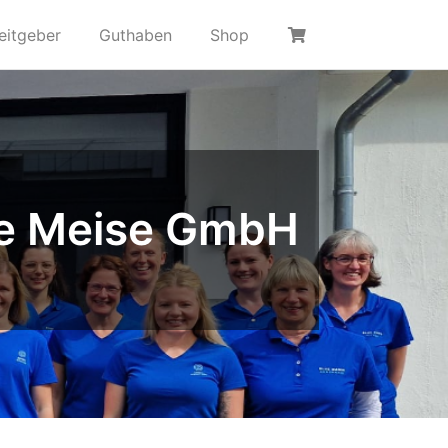
eitgeber
Guthaben
Shop
ie Meise GmbH